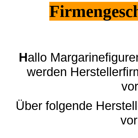
Firmengesch
H
allo Margarinefigure
werden Herstellerfi
vor
Über folgende Herstell
vo