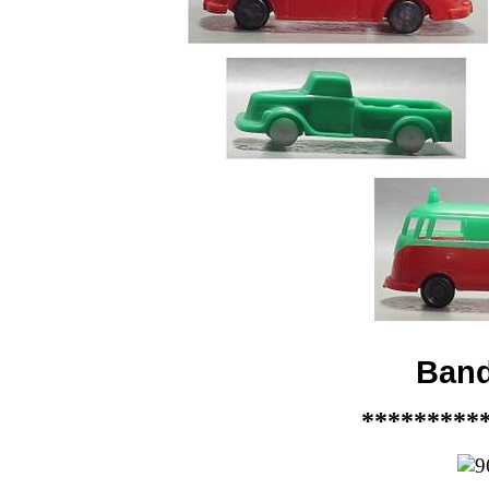
Band
*********