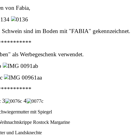
n von Fabia,
d Schwein sind im Boden mit "FABIA" gekennzeichnet.
***********
aben" als Werbegeschenk verwendet.
***********
3
4
chwiegermutter mit Spiegel
 Weihnachtskrippe Rostock Margarine
itter und Landsknechte