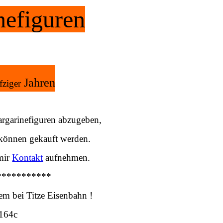
nefiguren
Jahren
fziger
garinefiguren abzugeben,
 können gekauft werden.
 mir
Kontakt
aufnehmen.
***********
m bei Titze Eisenbahn !