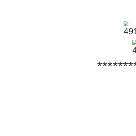
*******