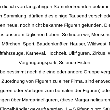
n die ich von langjährigen Sammlerfreunden bekom
en Sammlung,
dürften dies einige Tausend verschied
en neue, noch nicht bekannte Figuren
gefunden. Die
us unserem täglichen Leben. So finden wir, Mensche
), Märchen,
Sport, Baudenkmäler, Häuser, Wildwest, 
ftfahrzeuge,
Karneval, Hochzeit, Ulkfiguren, Zirkus,
W
Vergnügungspark,
Science Ficton.
abe bestimmt noch die eine oder andere Gruppe ver
ie Zuordnung von Figuren zu einer Firma, sind entwe
iguren
oder Vorlagen zum bemalen
der Figuren) od
gen über Margarinefiguren,
(diese Margarinefigure
Einzelhändler gekauft werden, 1 – 5 Pfennig pro Stüc