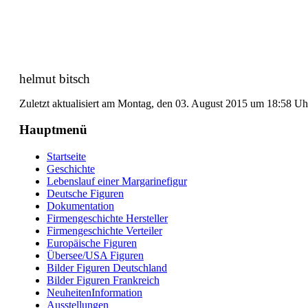
helmut bitsch
Zuletzt aktualisiert am Montag, den 03. August 2015 um 18:58 U
Hauptmenü
Startseite
Geschichte
Lebenslauf einer Margarinefigur
Deutsche Figuren
Dokumentation
Firmengeschichte Hersteller
Firmengeschichte Verteiler
Europäische Figuren
Übersee/USA Figuren
Bilder Figuren Deutschland
Bilder Figuren Frankreich
NeuheitenInformation
Ausstellungen