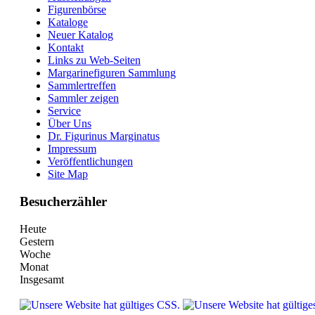
Figurenbörse
Kataloge
Neuer Katalog
Kontakt
Links zu Web-Seiten
Margarinefiguren Sammlung
Sammlertreffen
Sammler zeigen
Service
Über Uns
Dr. Figurinus Marginatus
Impressum
Veröffentlichungen
Site Map
Besucherzähler
Heute
Gestern
Woche
Monat
Insgesamt