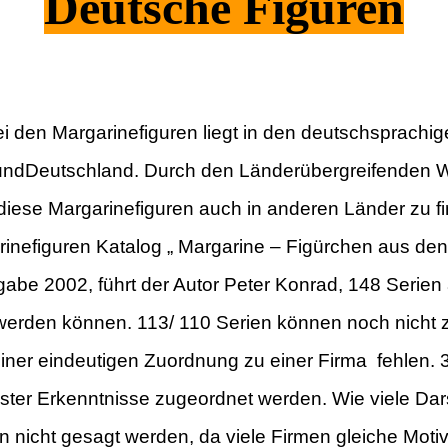
Deutsche Figuren
 den Margarinefiguren liegt in den deutschsprachi
und
Deutschland. Durch den
Länderübergreifenden 
diese Margarinefiguren auch in anderen
Länder zu f
inefiguren Katalog „
Margarine – Figürchen aus den 
abe 2002, führt der Autor Peter Konrad,
148 Serien 
werden können. 113/ 110 Serien können noch nicht 
einer eindeutigen
Zuordnung zu einer Firma
fehlen.
ster
Erkenntnisse zugeordnet werden.
Wie viele Dar
nn nicht gesagt
werden,
da viele Firmen gleiche Mot