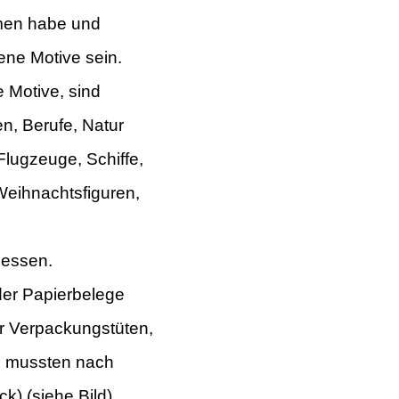
men habe und
ene Motive sein.
 Motive, sind
n, Berufe, Natur
Flugzeuge, Schiffe,
eihnachtsfiguren,
gessen.
der Papierbelege
er Verpackungstüten,
n mussten nach
k) (siehe Bild).