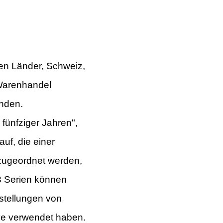
gen Länder, Schweiz,
Warenhandel
inden.
fünfziger Jahren",
auf,
die einer
zugeordnet werden,
 3 Serien können
stellungen von
ive verwendet haben.