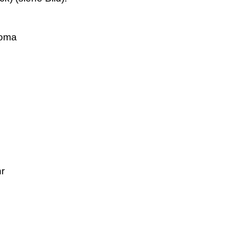
Homa
r