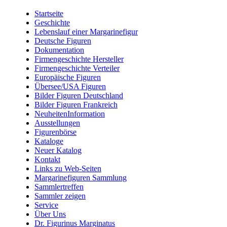
Startseite
Geschichte
Lebenslauf einer Margarinefigur
Deutsche Figuren
Dokumentation
Firmengeschichte Hersteller
Firmengeschichte Verteiler
Europäische Figuren
Übersee/USA Figuren
Bilder Figuren Deutschland
Bilder Figuren Frankreich
NeuheitenInformation
Ausstellungen
Figurenbörse
Kataloge
Neuer Katalog
Kontakt
Links zu Web-Seiten
Margarinefiguren Sammlung
Sammlertreffen
Sammler zeigen
Service
Über Uns
Dr. Figurinus Marginatus