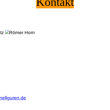
Kontakt
sch
inefiguren.de