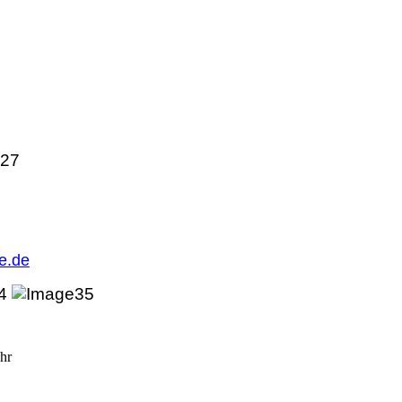
27
e.de
Uhr