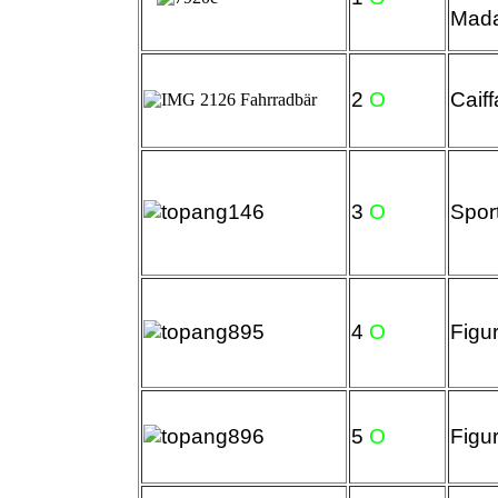
Mada
2
O
Caiff
3
O
Spor
4
O
Figu
5
O
Figu