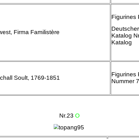
Figurines
Deutscher
west, Firma Familistère
Katalog Nr
Kat
Figurines 
chall Soult, 1769-1851
Nummer 
Nr.23
O