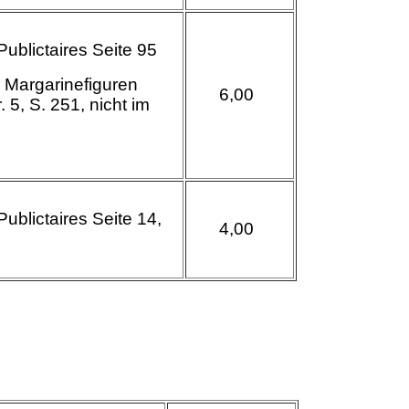
 Publictaires Seite 95
 Margarinefiguren
6
,00
. 5, S. 251, nicht im
alog
Publictaires Seite
14,
4,00
7