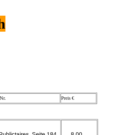
h
Nr.
Preis €
Publictaires Seite 184
8,00