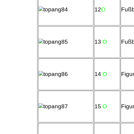
12
O
Fußb
13
O
Fußba
14
O
Figu
15
O
Figu