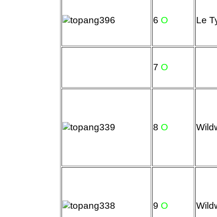
6
O
Le T
7
O
8
O
Wild
9
O
Wild