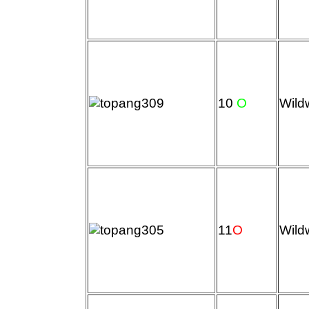
10
O
Wild
11
O
Wild