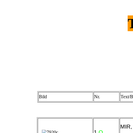
Bild
Nr.
Text/B
MIR,
1
O