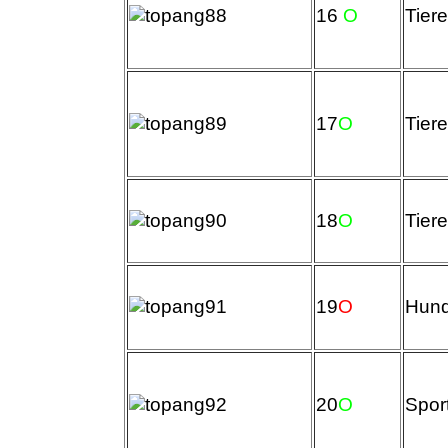
16
O
Tier
17
O
Tier
18
O
Tier
19
O
Hund
20
O
Spor