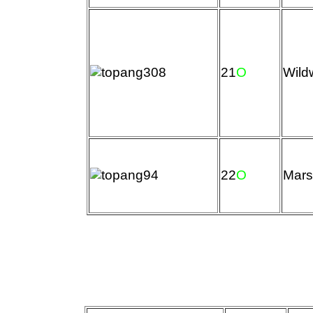
21
O
Wild
22
O
Mars